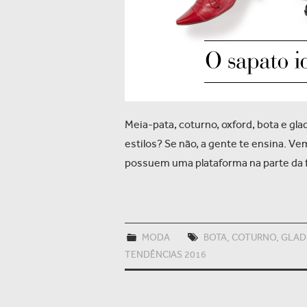
Meia-pata, coturno, oxford, bota e g
estilos? Se não, a gente te ensina. V
possuem uma plataforma na parte da 
MODA
BOTA
,
COTURNO
,
GLAD
TENDÊNCIAS 2016