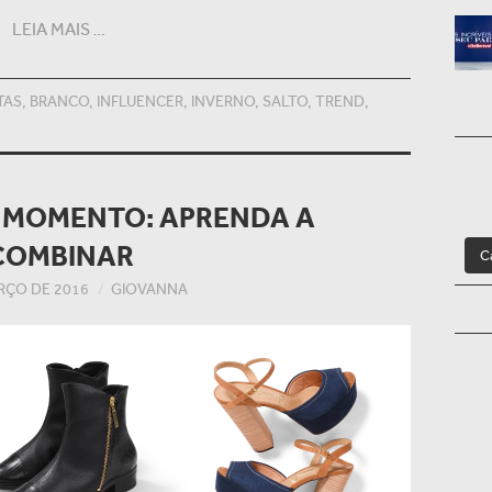
LEIA MAIS …
TAS
,
BRANCO
,
INFLUENCER
,
INVERNO
,
SALTO
,
TREND
,
O MOMENTO: APRENDA A
COMBINAR
C
RÇO DE 2016
GIOVANNA