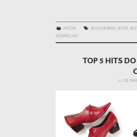
MODA
BLOGUEIRAS
,
BOTA
,
BO
VERMELHO
TOP 5 HITS D
11 DE MA