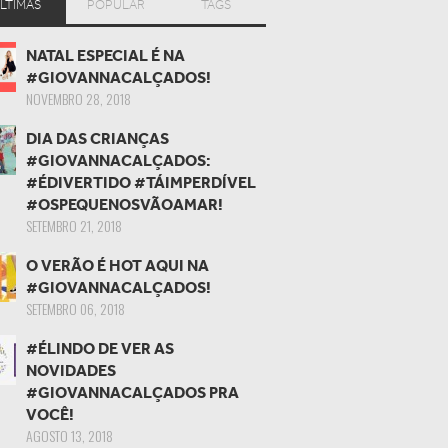
LTIMAS
POPULAR
TAGS
NATAL ESPECIAL É NA
#GIOVANNACALÇADOS!
NOVEMBRO 28, 2018
DIA DAS CRIANÇAS
#GIOVANNACALÇADOS:
#ÉDIVERTIDO #TÁIMPERDÍVEL
#OSPEQUENOSVÃOAMAR!
SETEMBRO 21, 2018
O VERÃO É HOT AQUI NA
#GIOVANNACALÇADOS!
SETEMBRO 06, 2018
#ÉLINDO DE VER AS
NOVIDADES
#GIOVANNACALÇADOS PRA
VOCÊ!
AGOSTO 13, 2018