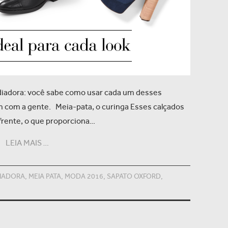
ladiadora: você sabe como usar cada um desses
em com a gente. Meia-pata, o curinga Esses calçados
frente, o que proporciona…
LEIA MAIS …
IADORA
,
MEIA PATA
,
MODA 2016
,
SAPATO OXFORD
,