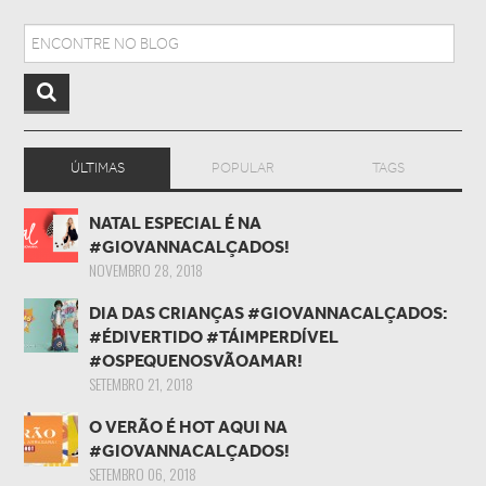
Search for:
ÚLTIMAS
POPULAR
TAGS
NATAL ESPECIAL É NA
#GIOVANNACALÇADOS!
NOVEMBRO 28, 2018
DIA DAS CRIANÇAS #GIOVANNACALÇADOS:
#ÉDIVERTIDO #TÁIMPERDÍVEL
#OSPEQUENOSVÃOAMAR!
SETEMBRO 21, 2018
O VERÃO É HOT AQUI NA
#GIOVANNACALÇADOS!
SETEMBRO 06, 2018