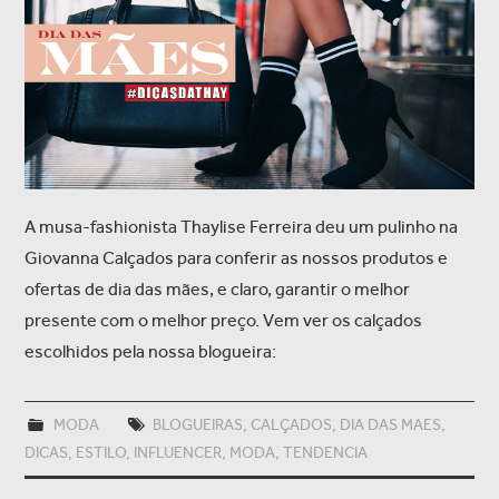
A musa-fashionista Thaylise Ferreira deu um pulinho na
Giovanna Calçados para conferir as nossos produtos e
ofertas de dia das mães, e claro, garantir o melhor
presente com o melhor preço. Vem ver os calçados
escolhidos pela nossa blogueira:
MODA
BLOGUEIRAS
,
CALÇADOS
,
DIA DAS MAES
,
DICAS
,
ESTILO
,
INFLUENCER
,
MODA
,
TENDENCIA